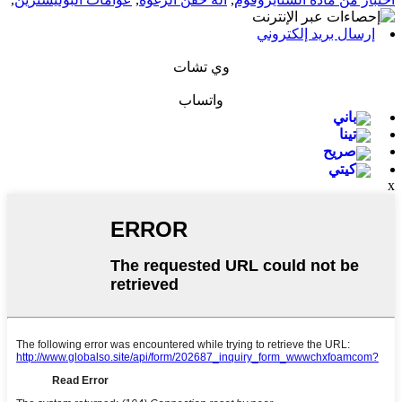
إرسال بريد إلكتروني
وي تشات
واتساب
باني
تينا
صريح
كيتي
x