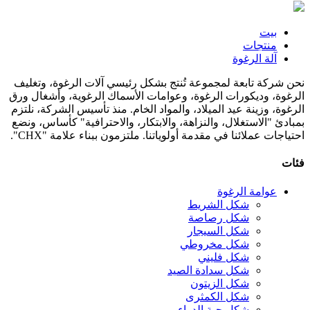
بيت
منتجات
آلة الرغوة
نحن شركة تابعة لمجموعة تُنتج بشكل رئيسي آلات الرغوة، وتغليف
الرغوة، وديكورات الرغوة، وعوامات الأسماك الرغوية، وأشغال ورق
الرغوة، وزينة عيد الميلاد، والمواد الخام. منذ تأسيس الشركة، نلتزم
بمبادئ "الاستغلال، والنزاهة، والابتكار، والاحترافية" كأساس، ونضع
احتياجات عملائنا في مقدمة أولوياتنا. ملتزمون ببناء علامة "CHX".
فئات
عوامة الرغوة
شكل الشريط
شكل رصاصة
شكل السيجار
شكل مخروطي
شكل فليني
شكل سدادة الصيد
شكل الزيتون
شكل الكمثرى
شكل حبة الدواء