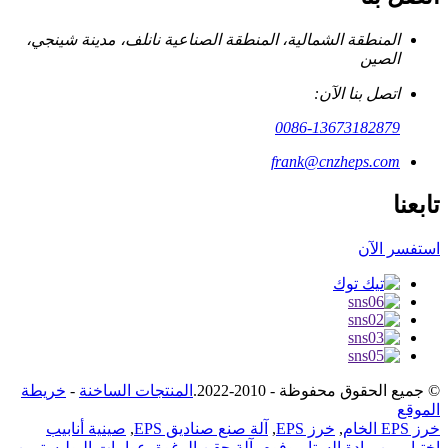
المنطقة الشمالية، المنطقة الصناعية نانلف، مدينة شينجي،
الصين
اتصل بنا الآن:
0086-13673182879
frank@cnzheps.com
تابعنا
استفسر الآن
© جميع الحقوق محفوظة - 2010-2022.
المنتجات الساخنة
-
خريطة
الموقع
خرز EPS الخام
,
خرز EPS
,
آلة صنع صناديق EPS
,
صينية أنابيب
اختبار من مادة الستايروفوم
,
آلة حقن الرغوة
,
عوامات البوليسترين
,