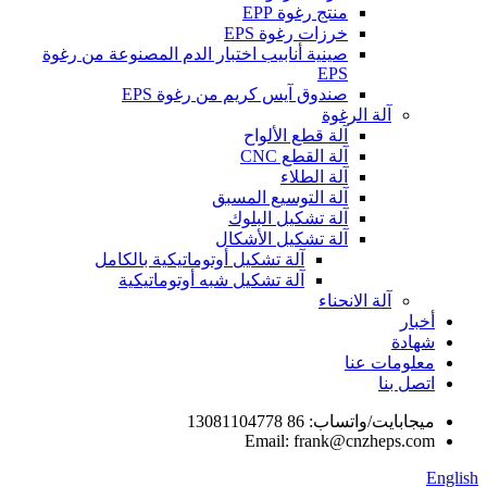
منتج رغوة EPP
خرزات رغوة EPS
صينية أنابيب اختبار الدم المصنوعة من رغوة
EPS
صندوق آيس كريم من رغوة EPS
آلة الرغوة
آلة قطع الألواح
آلة القطع CNC
آلة الطلاء
آلة التوسيع المسبق
آلة تشكيل البلوك
آلة تشكيل الأشكال
آلة تشكيل أوتوماتيكية بالكامل
آلة تشكيل شبه أوتوماتيكية
آلة الانحناء
أخبار
شهادة
معلومات عنا
اتصل بنا
ميجابايت/واتساب: 86 13081104778
Email: frank@cnzheps.com
English