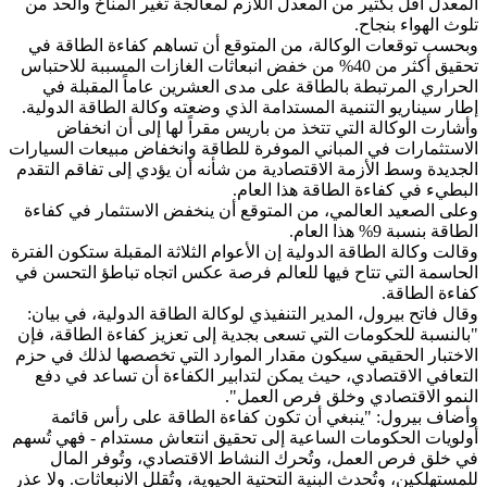
المعدل أقل بكثير من المعدل اللازم لمعالجة تغير المناخ والحد من
تلوث الهواء بنجاح.
وبحسب توقعات الوكالة، من المتوقع أن تساهم كفاءة الطاقة في
تحقيق أكثر من 40% من خفض انبعاثات الغازات المسببة للاحتباس
الحراري المرتبطة بالطاقة على مدى العشرين عاماً المقبلة في
إطار سيناريو التنمية المستدامة الذي وضعته وكالة الطاقة الدولية.
وأشارت الوكالة التي تتخذ من باريس مقراً لها إلى أن انخفاض
الاستثمارات في المباني الموفرة للطاقة وانخفاض مبيعات السيارات
الجديدة وسط الأزمة الاقتصادية من شأنه أن يؤدي إلى تفاقم التقدم
البطيء في كفاءة الطاقة هذا العام.
وعلى الصعيد العالمي، من المتوقع أن ينخفض ​​الاستثمار في كفاءة
الطاقة بنسبة 9% هذا العام.
وقالت وكالة الطاقة الدولية إن الأعوام الثلاثة المقبلة ستكون الفترة
الحاسمة التي تتاح فيها للعالم فرصة عكس اتجاه تباطؤ التحسن في
كفاءة الطاقة.
وقال فاتح بيرول، المدير التنفيذي لوكالة الطاقة الدولية، في بيان:
"بالنسبة للحكومات التي تسعى بجدية إلى تعزيز كفاءة الطاقة، فإن
الاختبار الحقيقي سيكون مقدار الموارد التي تخصصها لذلك في حزم
التعافي الاقتصادي، حيث يمكن لتدابير الكفاءة أن تساعد في دفع
النمو الاقتصادي وخلق فرص العمل".
وأضاف بيرول: "ينبغي أن تكون كفاءة الطاقة على رأس قائمة
أولويات الحكومات الساعية إلى تحقيق انتعاش مستدام - فهي تُسهم
في خلق فرص العمل، وتُحرك النشاط الاقتصادي، وتُوفر المال
للمستهلكين، وتُحدث البنية التحتية الحيوية، وتُقلل الانبعاثات. ولا عذر