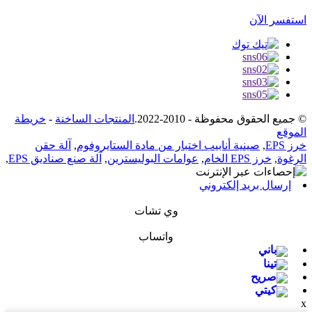
استفسر الآن
© جميع الحقوق محفوظة - 2010-2022.
المنتجات الساخنة
-
خريطة
الموقع
خرز EPS
,
صينية أنابيب اختبار من مادة الستايروفوم
,
آلة حقن
الرغوة
,
خرز EPS الخام
,
عوامات البوليسترين
,
آلة صنع صناديق EPS
,
إرسال بريد إلكتروني
وي تشات
واتساب
باني
تينا
صريح
كيتي
x