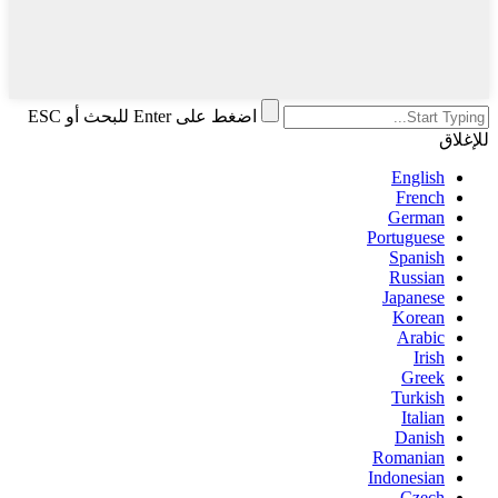
اضغط على Enter للبحث أو ESC
للإغلاق
English
French
German
Portuguese
Spanish
Russian
Japanese
Korean
Arabic
Irish
Greek
Turkish
Italian
Danish
Romanian
Indonesian
Czech