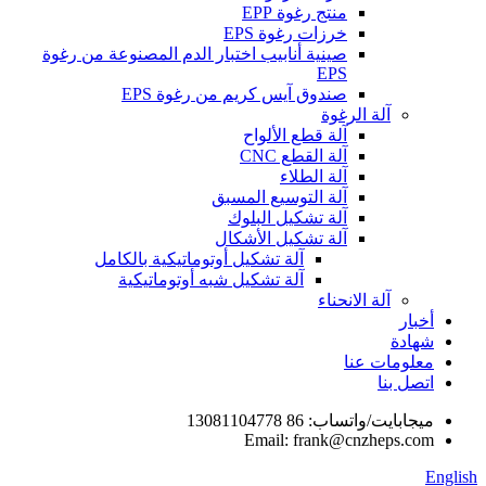
منتج رغوة EPP
خرزات رغوة EPS
صينية أنابيب اختبار الدم المصنوعة من رغوة
EPS
صندوق آيس كريم من رغوة EPS
آلة الرغوة
آلة قطع الألواح
آلة القطع CNC
آلة الطلاء
آلة التوسيع المسبق
آلة تشكيل البلوك
آلة تشكيل الأشكال
آلة تشكيل أوتوماتيكية بالكامل
آلة تشكيل شبه أوتوماتيكية
آلة الانحناء
أخبار
شهادة
معلومات عنا
اتصل بنا
ميجابايت/واتساب: 86 13081104778
Email: frank@cnzheps.com
English